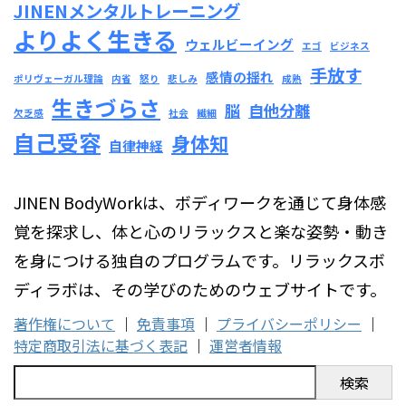
JINENメンタルトレーニング
よりよく生きる
ウェルビーイング
エゴ
ビジネス
手放す
感情の揺れ
ポリヴェーガル理論
内省
怒り
悲しみ
成熟
生きづらさ
脳
自他分離
欠乏感
社会
繊細
自己受容
身体知
自律神経
JINEN BodyWorkは、ボディワークを通じて身体感
覚を探求し、体と心のリラックスと楽な姿勢・動き
を身につける独自のプログラムです。リラックスボ
ディラボは、その学びのためのウェブサイトです。
著作権について
｜
免責事項
｜
プライバシーポリシー
｜
特定商取引法に基づく表記
｜
運営者情報
検索