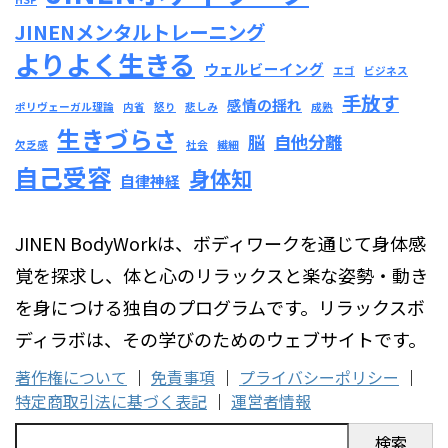
JINENメンタルトレーニング
よりよく生きる
ウェルビーイング
エゴ
ビジネス
手放す
感情の揺れ
ポリヴェーガル理論
内省
怒り
悲しみ
成熟
生きづらさ
脳
自他分離
欠乏感
社会
繊細
自己受容
身体知
自律神経
JINEN BodyWorkは、ボディワークを通じて身体感
覚を探求し、体と心のリラックスと楽な姿勢・動き
を身につける独自のプログラムです。リラックスボ
ディラボは、その学びのためのウェブサイトです。
著作権について
｜
免責事項
｜
プライバシーポリシー
｜
特定商取引法に基づく表記
｜
運営者情報
検索