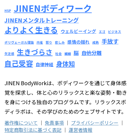
JINENボディワーク
HSP
JINENメンタルトレーニング
よりよく生きる
ウェルビーイング
エゴ
ビジネス
手放す
感情の揺れ
ポリヴェーガル理論
内省
怒り
悲しみ
成熟
生きづらさ
脳
自他分離
欠乏感
社会
繊細
自己受容
身体知
自律神経
JINEN BodyWorkは、ボディワークを通じて身体感
覚を探求し、体と心のリラックスと楽な姿勢・動き
を身につける独自のプログラムです。リラックスボ
ディラボは、その学びのためのウェブサイトです。
著作権について
｜
免責事項
｜
プライバシーポリシー
｜
特定商取引法に基づく表記
｜
運営者情報