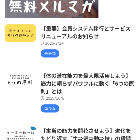
【重要】会員システム移行とサービス
リニューアルのお知らせ
2026/3/24
未分類
【体の潜在能力を最大限活用しよう】
筋力に頼らずパワフルに動く「6つの原
則」とは
2025/10/6
コラム
【本当の能力を開花させよう】進化を
たどり返す「生⇒這⇒動⇒技」の段階