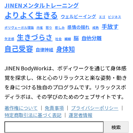
JINENメンタルトレーニング
よりよく生きる
ウェルビーイング
エゴ
ビジネス
手放す
感情の揺れ
ポリヴェーガル理論
内省
怒り
悲しみ
成熟
生きづらさ
脳
自他分離
欠乏感
社会
繊細
自己受容
身体知
自律神経
JINEN BodyWorkは、ボディワークを通じて身体感
覚を探求し、体と心のリラックスと楽な姿勢・動き
を身につける独自のプログラムです。リラックスボ
ディラボは、その学びのためのウェブサイトです。
著作権について
｜
免責事項
｜
プライバシーポリシー
｜
特定商取引法に基づく表記
｜
運営者情報
検索