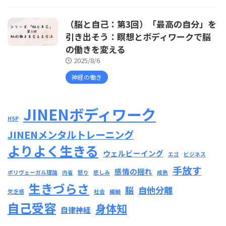
（脳と自己：第3回）「最高の自分」を
引き出そう：瞑想とボディワークで脳
の働きを変える
2025/8/6
神経の働き
JINENボディワーク
HSP
JINENメンタルトレーニング
よりよく生きる
ウェルビーイング
エゴ
ビジネス
手放す
感情の揺れ
ポリヴェーガル理論
内省
怒り
悲しみ
成熟
生きづらさ
脳
自他分離
欠乏感
社会
繊細
自己受容
身体知
自律神経