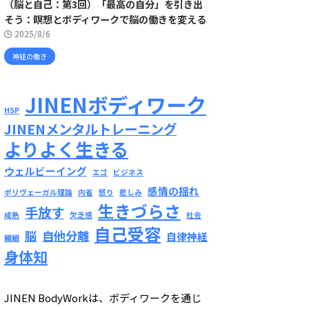
（脳と自己：第3回）「最高の自分」を引き出
そう：瞑想とボディワークで脳の働きを変える
2025/8/6
神経の働き
JINENボディワーク
HSP
JINENメンタルトレーニング
よりよく生きる
ウェルビーイング
エゴ
ビジネス
感情の揺れ
ポリヴェーガル理論
内省
怒り
悲しみ
生きづらさ
手放す
成熟
欠乏感
社会
自己受容
脳
自他分離
自律神経
繊細
身体知
JINEN BodyWorkは、ボディワークを通じ