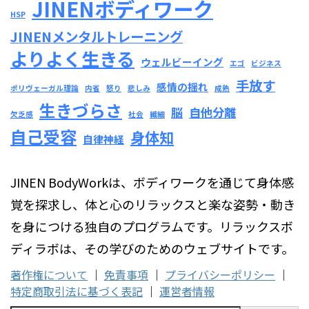
JINENボディワーク
HSP
JINENメンタルトレーニング
よりよく生きる
ウェルビーイング
エゴ
ビジネス
手放す
感情の揺れ
ポリヴェーガル理論
内省
怒り
悲しみ
成熟
生きづらさ
脳
自他分離
欠乏感
社会
繊細
自己受容
身体知
自律神経
JINEN BodyWorkは、ボディワークを通じて身体感
覚を探求し、体と心のリラックスと楽な姿勢・動き
を身につける独自のプログラムです。リラックスボ
ディラボは、その学びのためのウェブサイトです。
著作権について
｜
免責事項
｜
プライバシーポリシー
｜
特定商取引法に基づく表記
｜
運営者情報