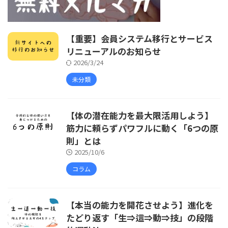
【重要】会員システム移行とサービス
リニューアルのお知らせ
2026/3/24
未分類
【体の潜在能力を最大限活用しよう】
筋力に頼らずパワフルに動く「6つの原
則」とは
2025/10/6
コラム
【本当の能力を開花させよう】進化を
たどり返す「生⇒這⇒動⇒技」の段階